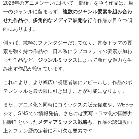
2026年のアニメシーンにおいて「覇権」を争う作品は、単
一のジャンルに留まらず、
複数のジャンル要素を組み合わ
せた作品
や、
多角的なメディア展開
を行う作品が目立つ傾
向にあります。
例えば、純粋なファンタジーだけでなく、青春ドラマの要
素を強く持つ作品や、日常系にラブコメディの要素が加わ
った作品など、
ジャンルミックス
によって新たな魅力を生
み出す作品が増えています。
これにより、より幅広い視聴者層にアピールし、作品のポ
テンシャルを最大限に引き出すことが可能になります。
また、アニメ化と同時にコミックスの販売促進や、WEBラ
ジオ、SNSでの情報発信、さらには実写ドラマ化や国際共
同制作といった
メディアミックス戦略
も、作品の認知度向
上とファン層の定着に不可欠な要素です。