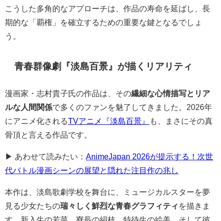
こうした多角的なアプローチは、作品の寿命を延ばし、長
期的な「覇権」を確立するための重要な鍵となるでしょ
う。
青春群像劇『淡島百景』が描くリアリティ
漫画家・志村貴子氏の作品は、その
繊細な心情描写とリア
ルな人間関係
で多くのファンを魅了してきました。2026年
にアニメ化される
TVアニメ『淡島百景』
も、まさにその真
骨頂と言える作品です。
▶ あわせて読みたい：
AnimeJapan 2026が提示する！次世
代バトル漫画シーンの展望と隠れた注目作の兆し
本作は、淡島歌劇学校を舞台に、ミュージカルスターを夢
見る少女たちの
瑞々しく鮮烈な青春グラフィティ
を描きま
す。新入生の若菜、寮長の絹枝、特待生の絵美、そして彼