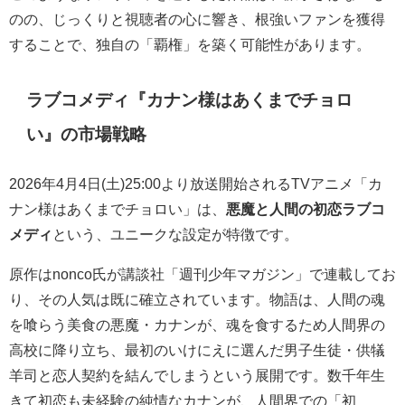
のの、じっくりと視聴者の心に響き、根強いファンを獲得
することで、独自の「覇権」を築く可能性があります。
ラブコメディ『カナン様はあくまでチョロ
い』の市場戦略
2026年4月4日(土)25:00より放送開始されるTVアニメ「カ
ナン様はあくまでチョロい」は、
悪魔と人間の初恋ラブコ
メディ
という、ユニークな設定が特徴です。
原作はnonco氏が講談社「週刊少年マガジン」で連載してお
り、その人気は既に確立されています。物語は、人間の魂
を喰らう美食の悪魔・カナンが、魂を食するため人間界の
高校に降り立ち、最初のいけにえに選んだ男子生徒・供犠
羊司と恋人契約を結んでしまうという展開です。数千年生
きて初恋も未経験の純情なカナンが、人間界での「初