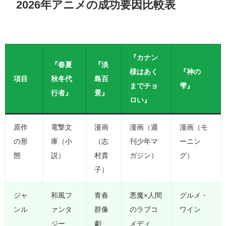
2026年アニメの成功要因比較表
『カナン
『春夏
『淡
様はあく
『神の
項目
秋冬代
島百
までチョ
雫』
行者』
景』
ロい』
原作
電撃文
漫画
漫画（週
漫画（モ
の形
庫（小
（志
刊少年マ
ーニン
態
説）
村貴
ガジン）
グ）
子）
ジャ
和風フ
青春
悪魔×人間
グルメ・
ンル
ァンタ
群像
のラブコ
ワイン
ジー
劇
メディ