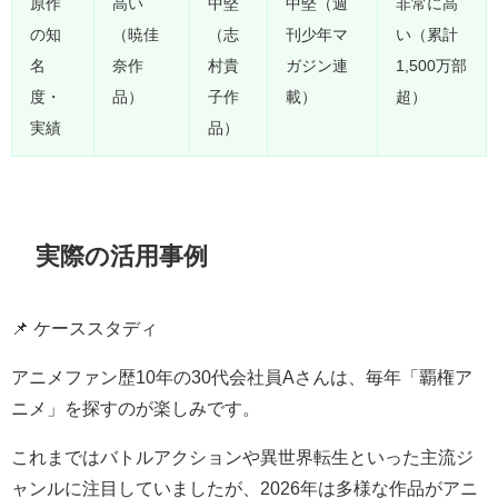
原作
高い
中堅
中堅（週
非常に高
の知
（暁佳
（志
刊少年マ
い（累計
名
奈作
村貴
ガジン連
1,500万部
度・
品）
子作
載）
超）
実績
品）
実際の活用事例
📌 ケーススタディ
アニメファン歴10年の30代会社員Aさんは、毎年「覇権ア
ニメ」を探すのが楽しみです。
これまではバトルアクションや異世界転生といった主流ジ
ャンルに注目していましたが、2026年は多様な作品がアニ