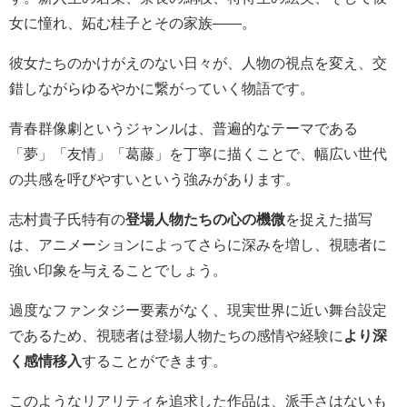
女に憧れ、妬む桂子とその家族――。
彼女たちのかけがえのない日々が、人物の視点を変え、交
錯しながらゆるやかに繋がっていく物語です。
青春群像劇というジャンルは、普遍的なテーマである
「夢」「友情」「葛藤」を丁寧に描くことで、幅広い世代
の共感を呼びやすいという強みがあります。
志村貴子氏特有の
登場人物たちの心の機微
を捉えた描写
は、アニメーションによってさらに深みを増し、視聴者に
強い印象を与えることでしょう。
過度なファンタジー要素がなく、現実世界に近い舞台設定
であるため、視聴者は登場人物たちの感情や経験に
より深
く感情移入
することができます。
このようなリアリティを追求した作品は、派手さはないも