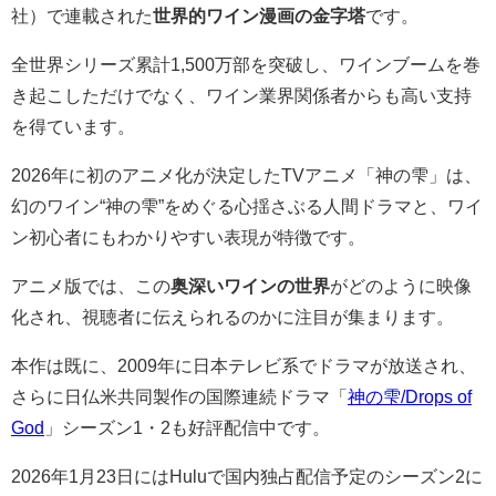
社）で連載された
世界的ワイン漫画の金字塔
です。
全世界シリーズ累計1,500万部を突破し、ワインブームを巻
き起こしただけでなく、ワイン業界関係者からも高い支持
を得ています。
2026年に初のアニメ化が決定したTVアニメ「神の雫」は、
幻のワイン“神の雫”をめぐる心揺さぶる人間ドラマと、ワイ
ン初心者にもわかりやすい表現が特徴です。
アニメ版では、この
奥深いワインの世界
がどのように映像
化され、視聴者に伝えられるのかに注目が集まります。
本作は既に、2009年に日本テレビ系でドラマが放送され、
さらに日仏米共同製作の国際連続ドラマ「
神の雫/Drops of
God
」シーズン1・2も好評配信中です。
2026年1月23日にはHuluで国内独占配信予定のシーズン2に