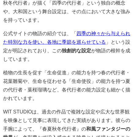
秋冬代行者』が描く「四季の代行者」という独自の概念
や、大和国という舞台設定は、その点において大きな強み
を持っています。
公式サイトの物語の紹介では、「
四季の神々から与えられ
た特別な力を使い、各地に季節を巡らせている
」という設
定が明記されており、この
独創的な設定
が物語の根幹を成
しています。
植物の生長を促す「生命促進」の能力を持つ春の代行者・
花葉雛菊や、生命を従わせる「生命使役」の能力を持つ夏
の代行者・葉桜瑠璃など、各代行者の能力設定も細かく描
かれています。
WIT STUDIOは、過去の作品で複雑な設定や広大な世界観
を映像として見事に表現してきた実績があります。彼らの
手腕によって、『春夏秋冬代行者』の
和風ファンタジーの