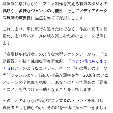
具体例に挙げながら、アニメ制作を支える
有力スタジオの
戦略
や、
多様なジャンルの可能性
、そして
メディアミック
ス展開の重要性
に焦点を当てて深掘りします。
これにより、単に流行を追うだけでなく、作品の真価を見
極め、より深いアニメ体験を楽しむためのヒントを提供し
ます。
『春夏秋冬代行者』のような大型ファンタジーから、『淡
島百景』が描く繊細な青春群像劇、『
カナン様はあくまで
チョロい
』のようなコメディ、そして『神の雫』のような
専門ジャンルまで、幅広い作品が覇権を争う2026年のアニ
メシーンの全体像を把握し、あなたにとって最高の「覇権
アニメ」を見つける一助となることを目指します。
今後、どのような作品がアニメ業界のトレンドを牽引し、
視聴者の心を掴むのか。その鍵を一緒に探っていきましょ