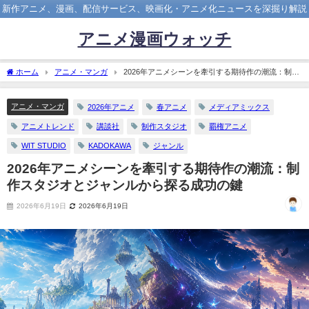
新作アニメ、漫画、配信サービス、映画化・アニメ化ニュースを深掘り解説
アニメ漫画ウォッチ
ホーム
アニメ・マンガ
2026年アニメシーンを牽引する期待作の潮流：制作
スタジオとジャンルから探る成功の鍵
アニメ・マンガ
2026年アニメ
春アニメ
メディアミックス
アニメトレンド
講談社
制作スタジオ
覇権アニメ
WIT STUDIO
KADOKAWA
ジャンル
2026年アニメシーンを牽引する期待作の潮流：制
作スタジオとジャンルから探る成功の鍵
2026年6月19日
2026年6月19日