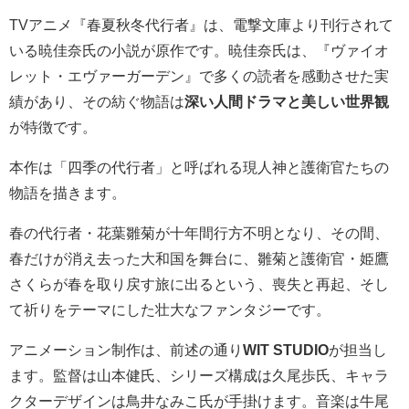
TVアニメ『春夏秋冬代行者』は、電撃文庫より刊行されて
いる暁佳奈氏の小説が原作です。暁佳奈氏は、『ヴァイオ
レット・エヴァーガーデン』で多くの読者を感動させた実
績があり、その紡ぐ物語は
深い人間ドラマと美しい世界観
が特徴です。
本作は「四季の代行者」と呼ばれる現人神と護衛官たちの
物語を描きます。
春の代行者・花葉雛菊が十年間行方不明となり、その間、
春だけが消え去った大和国を舞台に、雛菊と護衛官・姫鷹
さくらが春を取り戻す旅に出るという、喪失と再起、そし
て祈りをテーマにした壮大なファンタジーです。
アニメーション制作は、前述の通り
WIT STUDIO
が担当し
ます。監督は山本健氏、シリーズ構成は久尾歩氏、キャラ
クターデザインは鳥井なみこ氏が手掛けます。音楽は牛尾