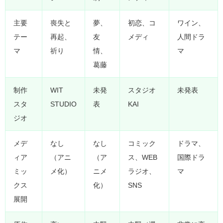
主要
喪失と
夢、
初恋、コ
ワイン、
テー
再起、
友
メディ
人間ドラ
マ
祈り
情、
マ
葛藤
制作
WIT
未発
スタジオ
未発表
スタ
STUDIO
表
KAI
ジオ
メデ
なし
なし
コミック
ドラマ、
ィア
（アニ
（ア
ス、WEB
国際ドラ
ミッ
メ化）
ニメ
ラジオ、
マ
クス
化）
SNS
展開