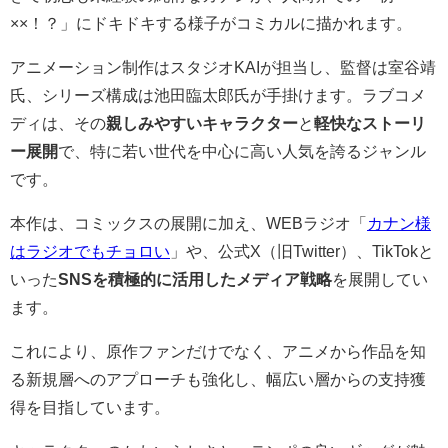
××！？」にドキドキする様子がコミカルに描かれます。
アニメーション制作はスタジオKAIが担当し、監督は室谷靖
氏、シリーズ構成は池田臨太郎氏が手掛けます。ラブコメ
ディは、その
親しみやすいキャラクター
と
軽快なストーリ
ー展開
で、特に若い世代を中心に高い人気を誇るジャンル
です。
本作は、コミックスの展開に加え、WEBラジオ「
カナン様
はラジオでもチョロい
」や、公式X（旧Twitter）、TikTokと
いった
SNSを積極的に活用したメディア戦略
を展開してい
ます。
これにより、原作ファンだけでなく、アニメから作品を知
る新規層へのアプローチも強化し、幅広い層からの支持獲
得を目指しています。