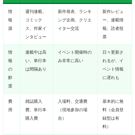
情
週刊連載、
新作発表、ランキ
新作レビュ
報
コミック
ング企画、クリエ
ー、連載情
源
ス、作家イ
イター交流
報、読者投
ンタビュー
票
情
連載中は高
イベント開催時の
日々更新さ
報
い、単行本
み非常に高い
れるが、イ
の
は間隔あり
ベント情報
鮮
に遅れも
度
費
雑誌購入
入場料、交通費
基本的に無
用
費、単行本
（現地参加の場
料（会員登
購入費
合）
録型は有
料）