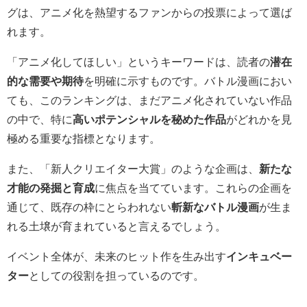
グは、アニメ化を熱望するファンからの投票によって選ば
れます。
「アニメ化してほしい」というキーワードは、読者の
潜在
的な需要や期待
を明確に示すものです。バトル漫画におい
ても、このランキングは、まだアニメ化されていない作品
の中で、特に
高いポテンシャルを秘めた作品
がどれかを見
極める重要な指標となります。
また、「新人クリエイター大賞」のような企画は、
新たな
才能の発掘と育成
に焦点を当てています。これらの企画を
通じて、既存の枠にとらわれない
斬新なバトル漫画
が生ま
れる土壌が育まれていると言えるでしょう。
イベント全体が、未来のヒット作を生み出す
インキュベー
ター
としての役割を担っているのです。