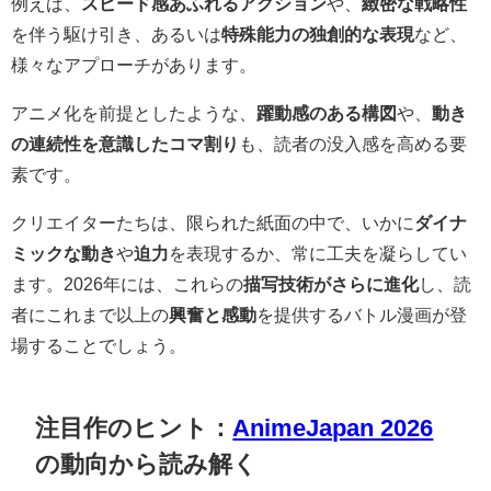
例えば、
スピード感あふれるアクション
や、
緻密な戦略性
を伴う駆け引き、あるいは
特殊能力の独創的な表現
など、
様々なアプローチがあります。
アニメ化を前提としたような、
躍動感のある構図
や、
動き
の連続性を意識したコマ割り
も、読者の没入感を高める要
素です。
クリエイターたちは、限られた紙面の中で、いかに
ダイナ
ミックな動き
や
迫力
を表現するか、常に工夫を凝らしてい
ます。2026年には、これらの
描写技術がさらに進化
し、読
者にこれまで以上の
興奮と感動
を提供するバトル漫画が登
場することでしょう。
注目作のヒント：
AnimeJapan 2026
の動向から読み解く