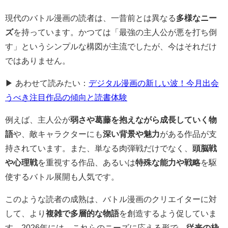
現代のバトル漫画の読者は、一昔前とは異なる
多様なニー
ズ
を持っています。かつては「最強の主人公が悪を打ち倒
す」というシンプルな構図が主流でしたが、今はそれだけ
ではありません。
▶ あわせて読みたい：
デジタル漫画の新しい波！今月出会
うべき注目作品の傾向と読書体験
例えば、主人公が
弱さや葛藤を抱えながら成長していく物
語
や、敵キャラクターにも
深い背景や魅力
がある作品が支
持されています。また、単なる肉弾戦だけでなく、
頭脳戦
や心理戦
を重視する作品、あるいは
特殊な能力や戦略
を駆
使するバトル展開も人気です。
このような読者の成熟は、バトル漫画のクリエイターに対
して、より
複雑で多層的な物語
を創造するよう促していま
す。2026年には、これらのニーズに応える形で、
従来の枠