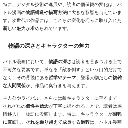
特に、デジタル技術の進展や、読者の価値観の変化は、バ
トル漫画の
物語構造や描写方法
に大きな影響を与えていま
す。次世代の作品には、これらの変化を巧みに取り入れた
新しい魅力
が求められています。
物語の深さとキャラクターの魅力
バトル漫画において、
物語の深さ
は読者を惹きつける上で
不可欠な要素です。単なる「敵を倒す」という目的だけで
なく、その背後にある
哲学やテーマ
、登場人物たちの
複雑
な人間関係
が、作品に奥行きを与えます。
主人公やライバル、さらには敵キャラクターに至るまで、
それぞれの
個性や信念
が丁寧に描かれることで、読者は感
情移入し、物語に没頭します。特に、キャラクターが
困難
に直面し、それを乗り越えて成長する過程
は、バトル漫画