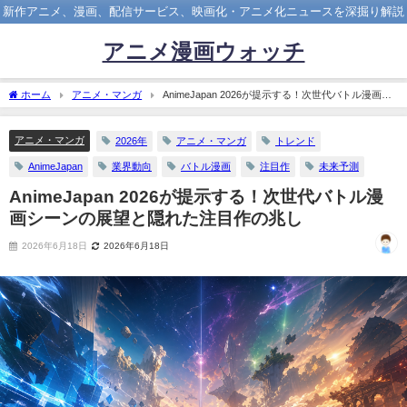
新作アニメ、漫画、配信サービス、映画化・アニメ化ニュースを深掘り解説
アニメ漫画ウォッチ
ホーム
アニメ・マンガ
AnimeJapan 2026が提示する！次世代バトル漫画シ
ーンの展望と隠れた注目作の兆し
アニメ・マンガ
2026年
アニメ・マンガ
トレンド
AnimeJapan
業界動向
バトル漫画
注目作
未来予測
AnimeJapan 2026が提示する！次世代バトル漫
画シーンの展望と隠れた注目作の兆し
2026年6月18日
2026年6月18日