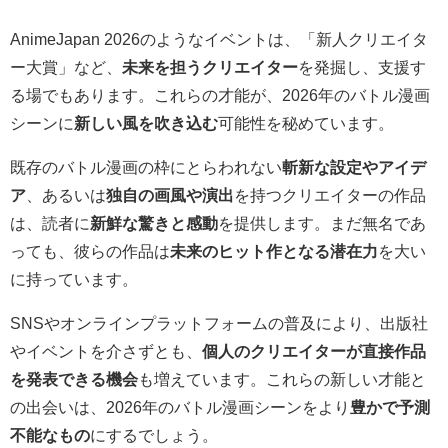
AnimeJapan 2026のようなイベントは、「新人クリエイタ
ー大賞」など、
未来を担うクリエイター
を発掘し、支援す
る場でもあります。これらの才能が、2026年のバトル漫画
シーンに
新しい風を吹き込む
可能性を秘めています。
既存のバトル漫画の枠にとらわれない
斬新な設定やアイデ
ア
、あるいは
独自の画風や演出
を持つクリエイターの作品
は、読者に
新鮮な驚きと感動
を提供します。まだ無名であ
っても、彼らの作品は
未来のヒット作となる潜在力
を大い
に持っています。
SNSやオンラインプラットフォームの普及により、出版社
やイベントを介さずとも、
個人のクリエイターが直接作品
を発表できる機会
も増えています。これらの新しい才能と
の出会いは、2026年のバトル漫画シーンをより
豊かで予測
不能なもの
にするでしょう。