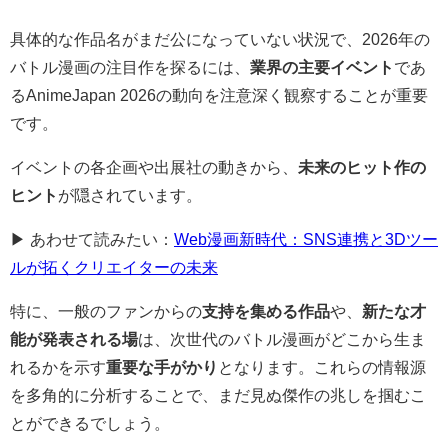
具体的な作品名がまだ公になっていない状況で、2026年の
バトル漫画の注目作を探るには、
業界の主要イベント
であ
るAnimeJapan 2026の動向を注意深く観察することが重要
です。
イベントの各企画や出展社の動きから、
未来のヒット作の
ヒント
が隠されています。
▶ あわせて読みたい：
Web漫画新時代：SNS連携と3Dツー
ルが拓くクリエイターの未来
特に、一般のファンからの
支持を集める作品
や、
新たな才
能が発表される場
は、次世代のバトル漫画がどこから生ま
れるかを示す
重要な手がかり
となります。これらの情報源
を多角的に分析することで、まだ見ぬ傑作の兆しを掴むこ
とができるでしょう。