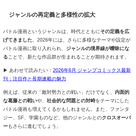
ジャンルの再定義と多様性の拡大
バトル漫画というジャンルは、時代とともに
その定義を広
げてきました
。2026年には、さらに多様なテーマや設定が
バトル漫画に取り入れられ、
ジャンルの境界線が曖昧にな
る
ことで、新たな作品群が生まれることが期待されます。
▶ あわせて読みたい：
2026年6月 ジャンプコミックス最新
刊：注目作と長期連載の魅力
例えば、従来の「敵対勢力との戦い」だけでなく、
内面的
な葛藤との戦い
や、
社会的な問題との対峙
をテーマにした
バトル漫画も増えてくるかもしれません。また、ファンタ
ジー、SF、学園ものなど、他のジャンルとの
クロスオーバ
ー
もさらに進むでしょう。