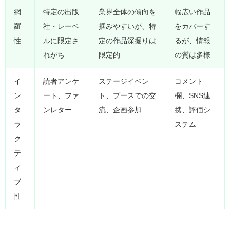
網
特定の出版
業界全体の傾向を
幅広い作品
羅
社・レーベ
掴みやすいが、特
をカバーす
性
ルに限定さ
定の作品深掘りは
るが、情報
れがち
限定的
の質は多様
イ
読者アンケ
ステージイベン
コメント
ン
ート、ファ
ト、ブースでの交
欄、SNS連
タ
ンレター
流、企画参加
携、評価シ
ラ
ステム
ク
テ
ィ
ブ
性