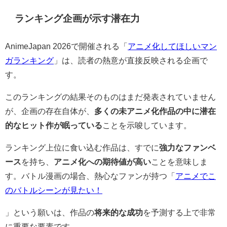
ランキング企画が示す潜在力
AnimeJapan 2026で開催される「
アニメ化してほしいマン
ガランキング
」は、読者の熱意が直接反映される企画で
す。
このランキングの結果そのものはまだ発表されていません
が、企画の存在自体が、
多くの未アニメ化作品の中に潜在
的なヒット作が眠っている
ことを示唆しています。
ランキング上位に食い込む作品は、すでに
強力なファンベ
ース
を持ち、
アニメ化への期待値が高い
ことを意味しま
す。バトル漫画の場合、熱心なファンが持つ「
アニメでこ
のバトルシーンが見たい！
」という願いは、作品の
将来的な成功
を予測する上で非常
に重要な要素です。