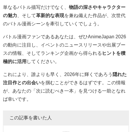
単なるバトル描写だけでなく、
物語の深さやキャラクター
の魅力
、そして
革新的な表現
を兼ね備えた作品が、次世代
のバトル漫画シーンを牽引していくでしょう。
バトル漫画ファンであるあなたは、ぜひAnimeJapan 2026
の動向に注目し、イベントのニュースリリースや出展ブー
スの情報、そしてランキング企画から得られる
ヒントを積
極的に活用
してください。
これにより、誰よりも早く、2026年に輝くであろう
隠れた
注目作との出会い
を掴むことができるはずです。この情報
が、あなたの「次に読むべき一本」を見つける一助となれ
ば幸いです。
この記事を書いた人