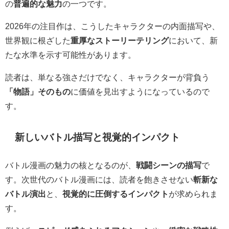
の
普遍的な魅力
の一つです。
2026年の注目作は、こうしたキャラクターの内面描写や、
世界観に根ざした
重厚なストーリーテリング
において、新
たな水準を示す可能性があります。
読者は、単なる強さだけでなく、キャラクターが背負う
「物語」そのもの
に価値を見出すようになっているので
す。
新しいバトル描写と視覚的インパクト
バトル漫画の魅力の核となるのが、
戦闘シーンの描写
で
す。次世代のバトル漫画には、読者を飽きさせない
斬新な
バトル演出
と、
視覚的に圧倒するインパクト
が求められま
す。