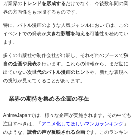
ガ業界の
トレンドを形成する
だけでなく、今後数年間の業
界の方向性をも示唆するものです。
特に、バトル漫画のような人気ジャンルにおいては、この
イベントでの発表が
大きな影響を与える
可能性を秘めてい
ます。
多くの出版社や制作会社が出展し、それぞれのブースで
独
自の企画や発表
を行います。これらの情報から、まだ世に
出ていない
次世代のバトル漫画のヒント
や、新たな表現へ
の挑戦が見えてくることがあります。
業界の期待を集める企画の存在
AnimeJapanでは、様々な企画が実施されます。その中でも
注目すべきは、「
アニメ化してほしいマンガランキング
」
のような、
読者の声が反映される企画
です。このランキン