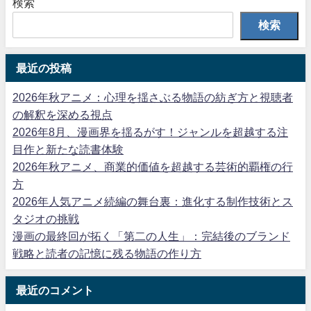
検索
検索
最近の投稿
2026年秋アニメ：心理を揺さぶる物語の紡ぎ方と視聴者
の解釈を深める視点
2026年8月、漫画界を揺るがす！ジャンルを超越する注
目作と新たな読書体験
2026年秋アニメ、商業的価値を超越する芸術的覇権の行
方
2026年人気アニメ続編の舞台裏：進化する制作技術とス
タジオの挑戦
漫画の最終回が拓く「第二の人生」：完結後のブランド
戦略と読者の記憶に残る物語の作り方
最近のコメント