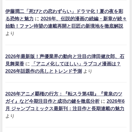
伊藤潤二「死びとの恋わずらい」ドラマ化！夏の夜を彩
る恐怖と魅力
に
2026年、伝説的漫画の続編・新章が続々
始動！ファン待望の連載再開と巨匠の新境地を徹底解説
より
2026年最新版！声優業界の動向と注目の津田健次郎、石
見舞菜香
に
「アニメ化してほしい」ラブコメ漫画は？
2026年話題作の兆しとトレンド予測
より
2026年アニメ覇権の行方：『転スラ第4期』『黄泉のツ
ガイ』など今期注目作と成功の鍵を徹底分析
に
2026年6
月 ジャンプコミックス最新刊：注目作と長期連載の魅力
より