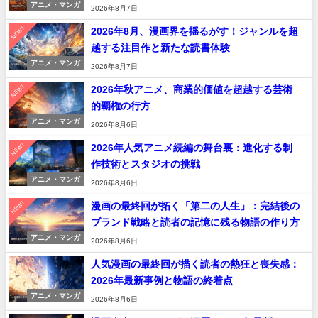
アニメ・マンガ
2026年8月7日
NEW!
2026年8月、漫画界を揺るがす！ジャンルを超
越する注目作と新たな読書体験
アニメ・マンガ
2026年8月7日
NEW!
2026年秋アニメ、商業的価値を超越する芸術
的覇権の行方
アニメ・マンガ
2026年8月6日
NEW!
2026年人気アニメ続編の舞台裏：進化する制
作技術とスタジオの挑戦
アニメ・マンガ
2026年8月6日
NEW!
漫画の最終回が拓く「第二の人生」：完結後の
ブランド戦略と読者の記憶に残る物語の作り方
アニメ・マンガ
2026年8月6日
人気漫画の最終回が描く読者の熱狂と喪失感：
2026年最新事例と物語の終着点
アニメ・マンガ
2026年8月6日