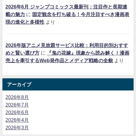
2026年6月 ジャンプコミックス最新刊：注目作と長期連
載の魅力
に
固定観念を打ち破る！今月注目すべき漫画表
現の進化と多様性
より
2026年版アニメ見放題サービス比較：利用目的別おすす
めと賢い選び方
に
『鬼の花嫁』現象から読み解く！漫画
売上を牽引するWeb発作品とメディア戦略の全貌
より
アーカイブ
2026年8月
2026年7月
2026年6月
2026年4月
2026年3月