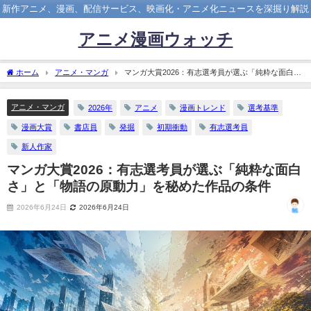
新作アニメ、漫画、配信サービス、映画化・アニメ化ニュースを深掘り解説
アニメ漫画ウォッチ
ホーム
アニメ・マンガ
マンガ大賞2026：有志選考員が選ぶ「純粋な面白
さ」と「物語の原動力」を秘めた作品の条件
アニメ・マンガ
2026年
アニメ
漫画トレンド
選考基準
漫画大賞
書店員
発掘
初期衝動
有志選考員
新人作家
マンガ大賞2026：有志選考員が選ぶ「純粋な面白
さ」と「物語の原動力」を秘めた作品の条件
2026年6月24日
2026年6月24日