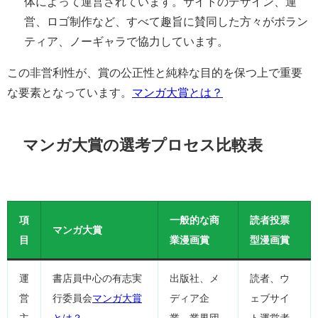
体によって運営されています。サイトのデザイン、運
営、ロゴ制作など、すべて趣旨に賛同した方々がボラン
ティア、ノーギャラで協力しています。
この非営利性が、賞の公正性と純粋な目的を保つ上で重要
な要素となっています。
マンガ大賞とは？
マンガ大賞の選考プロセス比較表
項
一般的な商
読者投票
マンガ大賞
目
業漫画賞
型漫画賞
運
書店員中心の有志実
出版社、メ
読者、ウ
営
行委員会
マンガ大賞
ディア企
ェブサイ
主
とは？
業、業界団
ト運営者