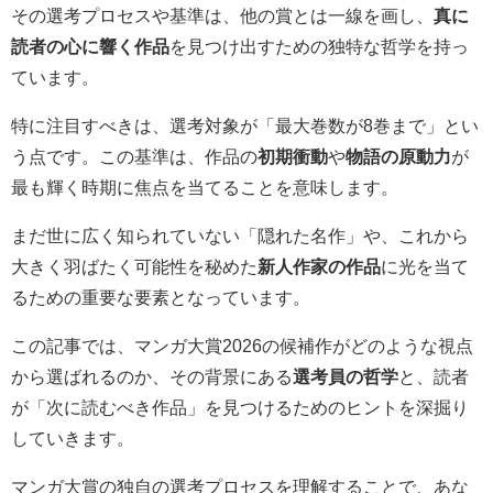
その選考プロセスや基準は、他の賞とは一線を画し、
真に
読者の心に響く作品
を見つけ出すための独特な哲学を持っ
ています。
特に注目すべきは、選考対象が「最大巻数が8巻まで」とい
う点です。この基準は、作品の
初期衝動
や
物語の原動力
が
最も輝く時期に焦点を当てることを意味します。
まだ世に広く知られていない「隠れた名作」や、これから
大きく羽ばたく可能性を秘めた
新人作家の作品
に光を当て
るための重要な要素となっています。
この記事では、マンガ大賞2026の候補作がどのような視点
から選ばれるのか、その背景にある
選考員の哲学
と、読者
が「次に読むべき作品」を見つけるためのヒントを深掘り
していきます。
マンガ大賞の独自の選考プロセスを理解することで、あな