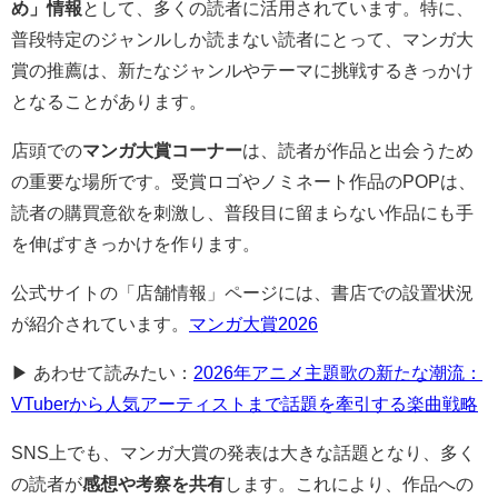
め」情報
として、多くの読者に活用されています。特に、
普段特定のジャンルしか読まない読者にとって、マンガ大
賞の推薦は、新たなジャンルやテーマに挑戦するきっかけ
となることがあります。
店頭での
マンガ大賞コーナー
は、読者が作品と出会うため
の重要な場所です。受賞ロゴやノミネート作品のPOPは、
読者の購買意欲を刺激し、普段目に留まらない作品にも手
を伸ばすきっかけを作ります。
公式サイトの「店舗情報」ページには、書店での設置状況
が紹介されています。
マンガ大賞2026
▶ あわせて読みたい：
2026年アニメ主題歌の新たな潮流：
VTuberから人気アーティストまで話題を牽引する楽曲戦略
SNS上でも、マンガ大賞の発表は大きな話題となり、多く
の読者が
感想や考察を共有
します。これにより、作品への