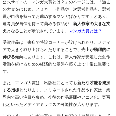
公式サイトの「マンガ大賞とは？」のページには、「過去
の大賞をはじめ、ノミネート作品や一次選考作品も、選考
員が自信を持ってお薦めするマンガばかりです」とあり、
選考員が自信を持って薦める作品が、
新人作家の大きな支
え
となることが示唆されています。
マンガ大賞とは？
受賞作品は、書店で特設コーナーが設けられたり、メディ
アで大きく取り上げられたりすることで、
売上が飛躍的に
伸びる
傾向にあります。これは、新人作家が安定した創作
活動を続けるための経済的な基盤を築く上で非常に重要で
す。
また、マンガ大賞は、出版社にとっても
新たな才能を発掘
する指標
となります。ノミネートされた作品や作家は、業
界内で高い注目を集め、今後の作品展開やアニメ化、実写
化といったメディアミックスの可能性が広がります。
このように、マンガ大賞は、新人作家の「登竜門」として