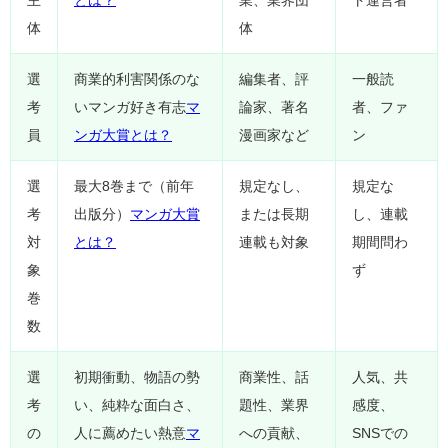
体
体
選
商業的利害関係のな
編集者、評
一般読
考
いマンガ好き有志
マ
論家、著名
者、ファ
員
ンガ大賞とは？
漫画家など
ン
選
最大8巻まで（前年
規定なし、
規定な
考
出版分）
マンガ大賞
または長期
し、連載
対
とは？
連載も対象
期間問わ
象
ず
巻
数
選
初期衝動、物語の勢
商業性、話
人気、共
考
い、純粋な面白さ、
題性、業界
感度、
の
人に薦めたい熱意
マ
への貢献、
SNSでの