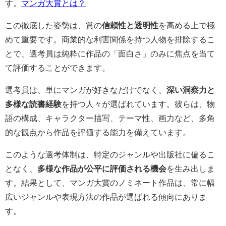
す。
マンガ大賞とは？
この徹底した姿勢は、賞の
信頼性と透明性
を高める上で極
めて重要です。商業的な利害関係を持つ人物を排除するこ
とで、選考員は純粋に作品の「面白さ」のみに焦点を当て
て評価することができます。
選考員は、単にマンガが好きなだけでなく、
深い洞察力と
多様な読書経験
を持つ人々が選ばれています。彼らは、物
語の構成、キャラクター描写、テーマ性、画力など、多角
的な観点から作品を評価する能力を備えています。
このような選考体制は、特定のジャンルや出版社に偏るこ
となく、
多様な作品が公平に評価される機会
を生み出しま
す。結果として、マンガ大賞のノミネート作品は、常に幅
広いジャンルや表現方法の作品が選ばれる傾向にありま
す。