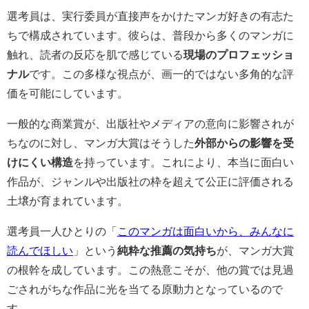
選考員は、実行委員が直接声をかけたマンガ好きの有志た
ちで構成されています。彼らは、普段から多くのマンガに
触れ、読者の反応を肌で感じている
現場のプロフェッショ
ナル
です。この多様な視点が、画一的ではない多角的な評
価を可能にしています。
一般的な商業賞が、出版社やメディアの意向に影響されが
ちなのに対し、マンガ大賞はそうした
外部からの影響を受
けにくい構造
を持っています。これにより、本当に面白い
作品が、ジャンルや出版社の枠を超えて公正に評価される
土壌が育まれています。
選考員一人ひとりの「
このマンガは面白いから、みんなに
読んでほしい
」という
純粋な推薦の気持ち
が、マンガ大賞
の根幹を成しています。この熱意こそが、他の賞では見過
ごされがちな作品に光を当てる原動力となっているので
す。