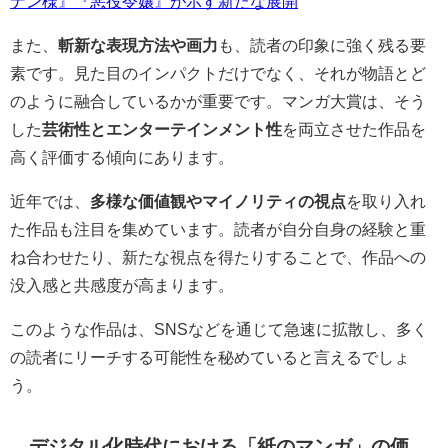
ナン様』『悪役令嬢』が示す新たな展開
また、
斬新な表現方法や画力
も、読者の印象に強く残る要
素です。見た目のインパクトだけでなく、それが物語とど
のように融合しているかが重要です。マンガ大賞は、そう
した
芸術性とエンターテインメント性
を両立させた作品を
高く評価する傾向にあります。
近年では、
多様な価値観やマイノリティの視点
を取り入れ
た作品も注目を集めています。読者が自分自身の経験と重
ね合わせたり、新たな視点を得たりすることで、作品への
没入感と共感度が高まります。
このような作品は、SNSなどを通じて急速に拡散し、多く
の読者にリーチする可能性を秘めていると言えるでしょ
う。
デジタル化時代における「紙のマンガ」の価