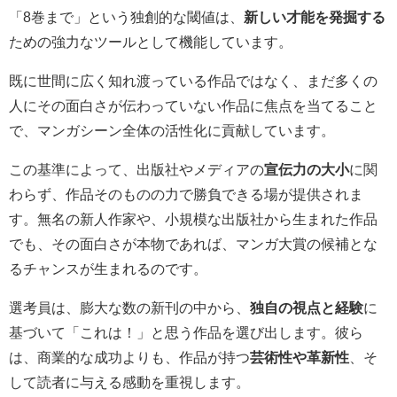
「8巻まで」という独創的な閾値は、
新しい才能を発掘する
ための強力なツールとして機能しています。
既に世間に広く知れ渡っている作品ではなく、まだ多くの
人にその面白さが伝わっていない作品に焦点を当てること
で、マンガシーン全体の活性化に貢献しています。
この基準によって、出版社やメディアの
宣伝力の大小
に関
わらず、作品そのものの力で勝負できる場が提供されま
す。無名の新人作家や、小規模な出版社から生まれた作品
でも、その面白さが本物であれば、マンガ大賞の候補とな
るチャンスが生まれるのです。
選考員は、膨大な数の新刊の中から、
独自の視点と経験
に
基づいて「これは！」と思う作品を選び出します。彼ら
は、商業的な成功よりも、作品が持つ
芸術性や革新性
、そ
して読者に与える感動を重視します。