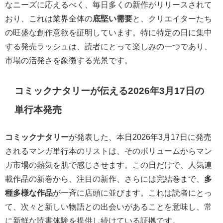
なニーズに応えるべく、毎日多くの新作がリリースされて
おり、これは業界全体の
底堅い需要
と、クリエイターたち
の旺盛な創作意欲を証明しています。特に特定の日に集中
する発売ラッシュは、読者にとって楽しみの一つであり、
市場の活発さを象徴する光景です。
コミックナタリーが伝える2026年3月17日の
単行本発売
コミックナタリー
が発表した、本日2026年3月17日に発売
されるマンガ単行本のリストは、そのボリュームからマン
ガ市場の熱気を肌で感じさせます。この日だけで、人気連
載作品の新巻から、注目の新作、さらには完結巻まで、
多
種多様な作品
が一斉に店頭に並びます。これは読者にとっ
て、次々と新しい物語との出会いがあることを意味し、常
に新鮮な読書体験を提供し続けている証拠です。