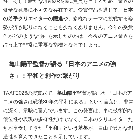
性、そして新たな才能の発掘に焦点を当てるため、業界の
健全な発展に不可欠な存在です。受賞作品を通じて、
日本
の若手クリエイターの躍進
や、多様なテーマに挑戦する姿
勢が浮き彫りになることも少なくありません。今年の受賞
作がどのような傾向を示したのかは、今後のアニメ業界を
占う上で非常に重要な指標となるでしょう。
亀山陽平監督が語る「日本のアニメの強
さ」：平和と創作の繋がり
TAAF2026の授賞式で、
亀山陽平
監督が語った「日本のア
ニメの強さは戦後80年の平和にある」という言葉は、非常
に深く、示唆に富んでいます。この発言は、単に技術的な
優位性や表現の多様性だけでなく、日本のクリエイターた
ちが享受してきた
「平和」という基盤
が、自由で豊かな創
造性を育んできたことを示しています。