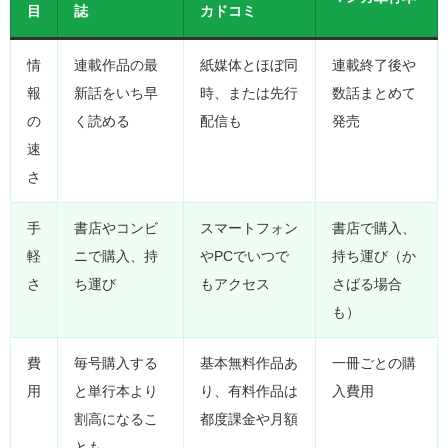
目
誌
カドコミ
情
連載作品の最
紙媒体とほぼ同
連載終了後や
報
新話をいち早
時、または先行
数話まとめて
の
く読める
配信も
発売
速
さ
手
書店やコンビ
スマートフォン
書店で購入、
軽
ニで購入、持
やPCでいつで
持ち運び（か
さ
ち運び
もアクセス
さばる場合
も）
費
毎号購入する
基本無料作品あ
一冊ごとの購
用
と単行本より
り、有料作品は
入費用
割高になるこ
都度課金や月額
とも