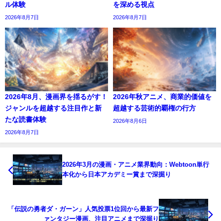
ル体験
を深める視点
2026年8月7日
2026年8月7日
2026年8月、漫画界を揺るがす！
2026年秋アニメ、商業的価値を
ジャンルを超越する注目作と新
超越する芸術的覇権の行方
たな読書体験
2026年8月6日
2026年8月7日
2026年3月の漫画・アニメ業界動向：Webtoon単行
本化から日本アカデミー賞まで深掘り
「伝説の勇者ダ・ガーン」人気投票1位回から最新フ
ァンタジー漫画、注目アニメまで深掘り