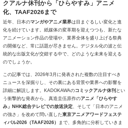
クアルナ休刊から「ひらやすみ」アニメ
化、TAAF2026まで
近年、日本の
マンガやアニメ業界
は目まぐるしい変化と進
化を続けています。紙媒体の変革期を迎えつつも、新たな
アニメーション作品の登場や、業界全体を盛り上げる祭典
の開催など、常に話題が尽きません。デジタル化の波と伝
統的な出版文化が交錯する中で、どのような未来を迎える
のでしょうか。
この記事では、2026年3月に発表された複数の注目すべき
ニュースを深掘りし、その裏にある背景や業界への影響を
詳細に解説します。KADOKAWAの
コミックアルナ休刊
とい
う衝撃的な発表から、真造圭伍原作の
アニメ「ひらやす
み」NHK総合テレビでの放送決定
、そして「日本のアニメ
の強さ」を改めて問い直した
東京アニメアワードフェステ
ィバル2026（TAAF2026）
まで、多角的に分析していきま