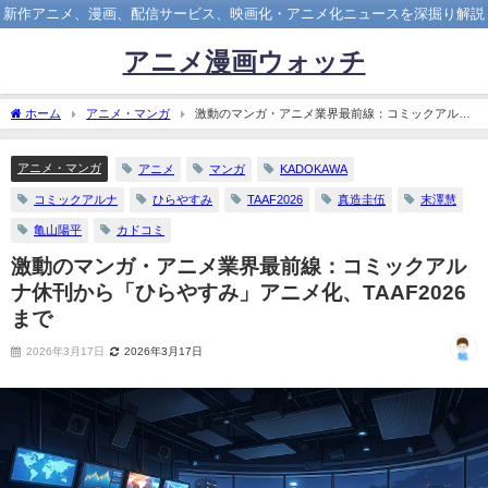
新作アニメ、漫画、配信サービス、映画化・アニメ化ニュースを深掘り解説
アニメ漫画ウォッチ
ホーム
アニメ・マンガ
激動のマンガ・アニメ業界最前線：コミックアルナ
休刊から「ひらやすみ」アニメ化、TAAF2026まで
アニメ・マンガ
アニメ
マンガ
KADOKAWA
コミックアルナ
ひらやすみ
TAAF2026
真造圭伍
末澤慧
亀山陽平
カドコミ
激動のマンガ・アニメ業界最前線：コミックアル
ナ休刊から「ひらやすみ」アニメ化、TAAF2026
まで
2026年3月17日
2026年3月17日