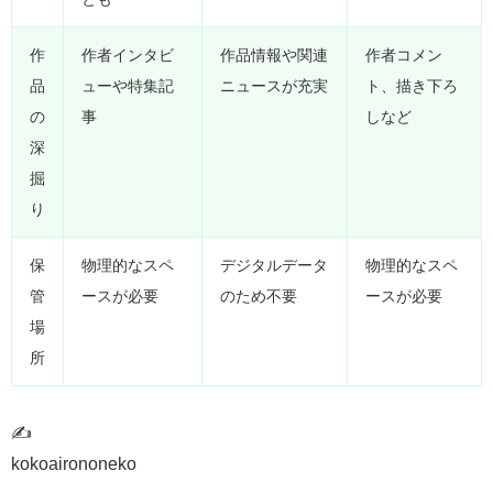
作
作者インタビ
作品情報や関連
作者コメン
品
ューや特集記
ニュースが充実
ト、描き下ろ
の
事
しなど
深
掘
り
保
物理的なスペ
デジタルデータ
物理的なスペ
管
ースが必要
のため不要
ースが必要
場
所
✍
kokoairononeko