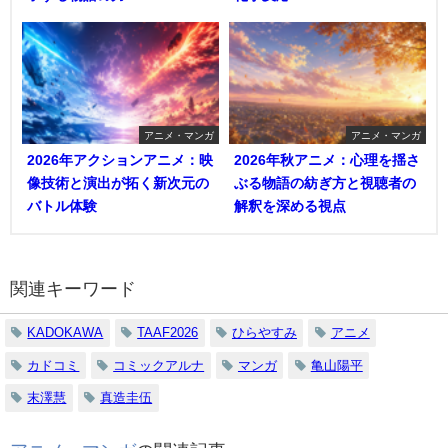
アニメ・マンガ
アニメ・マンガ
2026年アクションアニメ：映
2026年秋アニメ：心理を揺さ
像技術と演出が拓く新次元の
ぶる物語の紡ぎ方と視聴者の
バトル体験
解釈を深める視点
関連キーワード
KADOKAWA
TAAF2026
ひらやすみ
アニメ
カドコミ
コミックアルナ
マンガ
亀山陽平
末澤慧
真造圭伍