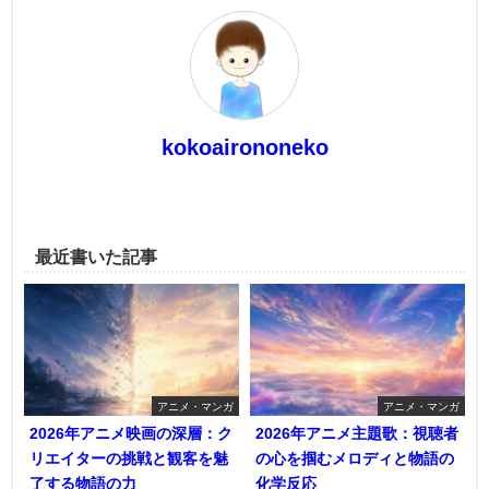
kokoairononeko
最近書いた記事
アニメ・マンガ
アニメ・マンガ
2026年アニメ映画の深層：ク
2026年アニメ主題歌：視聴者
リエイターの挑戦と観客を魅
の心を掴むメロディと物語の
了する物語の力
化学反応