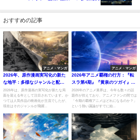
おすすめの記事
アニメ・マンガ
アニメ・マンガ
2026年、原作漫画実写化の新た
2026年アニメ覇権の行方：『転
な地平：多様なジャンルと配信
スラ第4期』『黄泉のツガイ』な
プラットフォームが拓く未来
ど今期注目作と成功の鍵を徹底
2026年は、原作漫画の実写化が新たな局
2026年のアニメ業界は、今年も数々の話
面を迎える年として注目されています。か
題作が控えており、アニメファンの間では
分析
つては人気作品の映画化が主流でしたが、
「今期の覇権アニメはどれになるのか？」
現在はそのジャンルが飛躍...
という熱い議論がすでに始...