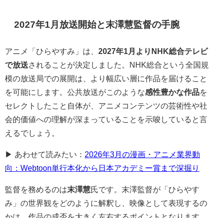
2027年1月放送開始と末澤慧監督の手腕
アニメ「ひらやすみ」は、
2027年1月よりNHK総合テレビ
で放送
されることが決定しました。NHK総合という全国規
模の放送局での展開は、より幅広い層に作品を届けること
を可能にします。公共放送がこのような
感性豊かな作品
を
セレクトしたこと自体が、アニメコンテンツの芸術性や社
会的価値への理解が深まっていることを示唆していると言
えるでしょう。
▶ あわせて読みたい：
2026年3月の漫画・アニメ業界動
向：Webtoon単行本化から日本アカデミー賞まで深掘り
監督を務めるのは
末澤慧
氏です。末澤監督が「ひらやす
み」の世界観をどのように解釈し、映像として表現するの
かは、作品の成否を大きく左右するポイントとなります。