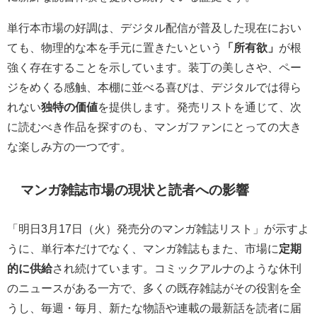
単行本市場の好調は、デジタル配信が普及した現在におい
ても、物理的な本を手元に置きたいという
「所有欲」
が根
強く存在することを示しています。装丁の美しさや、ペー
ジをめくる感触、本棚に並べる喜びは、デジタルでは得ら
れない
独特の価値
を提供します。発売リストを通じて、次
に読むべき作品を探すのも、マンガファンにとっての大き
な楽しみ方の一つです。
マンガ雑誌市場の現状と読者への影響
「明日3月17日（火）発売分のマンガ雑誌リスト」が示すよ
うに、単行本だけでなく、マンガ雑誌もまた、市場に
定期
的に供給
され続けています。コミックアルナのような休刊
のニュースがある一方で、多くの既存雑誌がその役割を全
うし、毎週・毎月、新たな物語や連載の最新話を読者に届