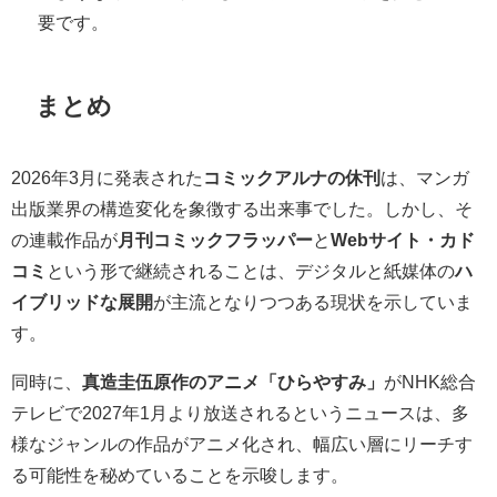
要です。
まとめ
2026年3月に発表された
コミックアルナの休刊
は、マンガ
出版業界の構造変化を象徴する出来事でした。しかし、そ
の連載作品が
月刊コミックフラッパー
と
Webサイト・カド
コミ
という形で継続されることは、デジタルと紙媒体の
ハ
イブリッドな展開
が主流となりつつある現状を示していま
す。
同時に、
真造圭伍原作のアニメ「ひらやすみ」
がNHK総合
テレビで2027年1月より放送されるというニュースは、多
様なジャンルの作品がアニメ化され、幅広い層にリーチす
る可能性を秘めていることを示唆します。