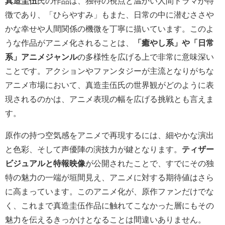
真造圭伍
氏の作品は、独特の視点と温かい人間ドラマが特
徴であり、「ひらやすみ」もまた、日常の中に潜むささや
かな幸せや人間関係の機微を丁寧に描いています。このよ
うな作品がアニメ化されることは、
「癒やし系」や「日常
系」アニメジャンル
の多様性を広げる上で非常に意味深い
ことです。アクションやファンタジーが主流となりがちな
アニメ市場において、真造圭伍氏の世界観がどのように表
現されるのかは、アニメ表現の幅を広げる挑戦とも言えま
す。
原作の持つ空気感をアニメで再現するには、細やかな演出
と色彩、そして声優陣の演技力が鍵となります。
ティザー
ビジュアルと特報映像
が公開されたことで、すでにその独
特の魅力の一端が垣間見え、アニメに対する期待値はさら
に高まっています。このアニメ化が、原作ファンだけでな
く、これまで真造圭伍作品に触れてこなかった層にもその
魅力を伝えるきっかけとなることは間違いありません。