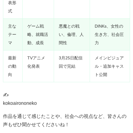
表形
式
主な
ゲーム戦
悪魔との戦
DINKs、女性の
テー
略、就職活
い、倫理、人
生き方、社会圧
マ
動、成長
間性
力
最新
TVアニメ
3月25日配信
メインビジュア
の動
化発表
回で完結
ル・追加キャス
向
ト公開
✍
kokoairononeko
作品を通じて感じたことや、社会への視点など、皆さんの
声もぜひ聞かせてくださいね！