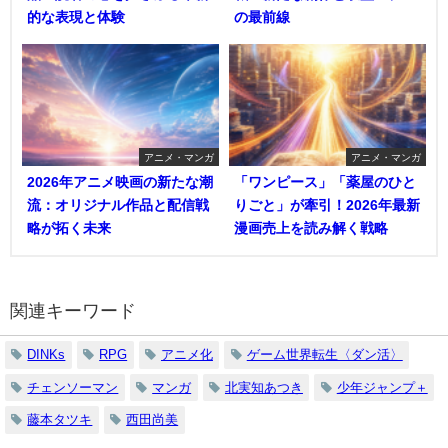
的な表現と体験
の最前線
アニメ・マンガ
アニメ・マンガ
2026年アニメ映画の新たな潮
「ワンピース」「薬屋のひと
流：オリジナル作品と配信戦
りごと」が牽引！2026年最新
略が拓く未来
漫画売上を読み解く戦略
関連キーワード
DINKs
RPG
アニメ化
ゲーム世界転生〈ダン活〉
チェンソーマン
マンガ
北実知あつき
少年ジャンプ＋
藤本タツキ
西田尚美