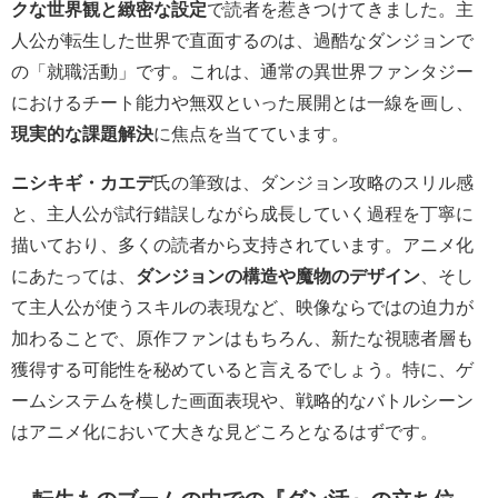
クな世界観と緻密な設定
で読者を惹きつけてきました。主
人公が転生した世界で直面するのは、過酷なダンジョンで
の「就職活動」です。これは、通常の異世界ファンタジー
におけるチート能力や無双といった展開とは一線を画し、
現実的な課題解決
に焦点を当てています。
ニシキギ・カエデ
氏の筆致は、ダンジョン攻略のスリル感
と、主人公が試行錯誤しながら成長していく過程を丁寧に
描いており、多くの読者から支持されています。アニメ化
にあたっては、
ダンジョンの構造や魔物のデザイン
、そし
て主人公が使うスキルの表現など、映像ならではの迫力が
加わることで、原作ファンはもちろん、新たな視聴者層も
獲得する可能性を秘めていると言えるでしょう。特に、ゲ
ームシステムを模した画面表現や、戦略的なバトルシーン
はアニメ化において大きな見どころとなるはずです。