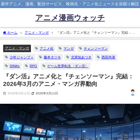
新作アニメ、漫画、配信サービス、映画化・アニメ化ニュースを深掘り解説
アニメ漫画ウォッチ
ホーム
アニメ・マンガ
『ダン活』アニメ化と『チェンソーマン』完結：
2026年3月のアニメ・マンガ界動向
アニメ・マンガ
アニメ化
マンガ
チェンソーマン
少年ジャンプ＋
藤本タツキ
北実知あつき
西田尚美
DINKs
RPG
ゲーム世界転生〈ダン活〉
『ダン活』アニメ化と『チェンソーマン』完結：
2026年3月のアニメ・マンガ界動向
2026年3月11日
2026年3月11日