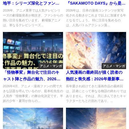
地平：シリーズ深化とファンエ
『SAKAMOTO DAYS』から是枝
ンゲージメントの最前線
監督『ルックバック』まで注目
2026年、アニメ業界では人気テレビシリ
2026年は、日本の漫画コンテンツが実写
ーズの劇場版発表が相次ぎ、ファンからの
化される動きがこれまで以上に加速する年
作を徹底解説
熱い注目を集めています。 劇場版アニメ
となるでしょう。 特に注目を集めるの
は、単なるテレビシリーズ...
は、人気バトルアクション漫...
アニメ・マンガ
アニメ・マンガ
「怪物事変」舞台化で注目のキ
人気漫画の最終回が描く読者の
ャスト陣と作品の魅力、2026年
熱狂と喪失感：2026年最新事例
春アニメや漫画界の最新動向を
と物語の終着点
2026年4月、アニメ・漫画ファンの間で大
長年愛され続けてきた漫画作品の最終回
きな話題を呼んでいるのが、藍本松先生の
は、読者にとって単なる物語の終わりでは
解説
人気作「怪物事変」の舞台化決定です。半
ありません。それは、共に歩んできたキャ
妖の少年・夏羽が自らの...
ラクターたちとの別れであり、...