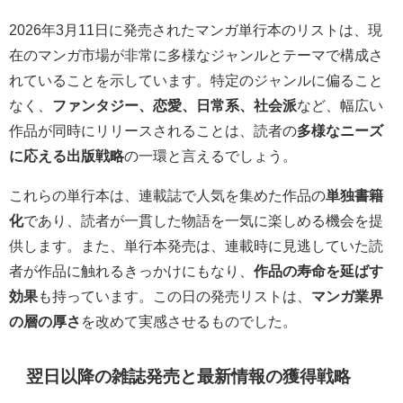
2026年3月11日に発売されたマンガ単行本のリストは、現
在のマンガ市場が非常に多様なジャンルとテーマで構成さ
れていることを示しています。特定のジャンルに偏ること
なく、
ファンタジー、恋愛、日常系、社会派
など、幅広い
作品が同時にリリースされることは、読者の
多様なニーズ
に応える出版戦略
の一環と言えるでしょう。
これらの単行本は、連載誌で人気を集めた作品の
単独書籍
化
であり、読者が一貫した物語を一気に楽しめる機会を提
供します。また、単行本発売は、連載時に見逃していた読
者が作品に触れるきっかけにもなり、
作品の寿命を延ばす
効果
も持っています。この日の発売リストは、
マンガ業界
の層の厚さ
を改めて実感させるものでした。
翌日以降の雑誌発売と最新情報の獲得戦略