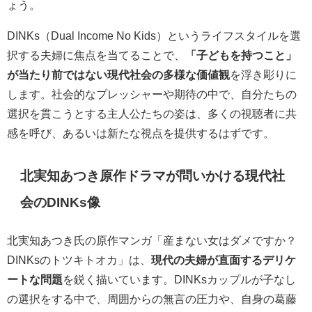
ょう。
DINKs（Dual Income No Kids）というライフスタイルを選
択する夫婦に焦点を当てることで、
「子どもを持つこと」
が当たり前ではない現代社会の多様な価値観
を浮き彫りに
します。社会的なプレッシャーや期待の中で、自分たちの
選択を貫こうとする主人公たちの姿は、多くの視聴者に共
感を呼び、あるいは新たな視点を提供するはずです。
北実知あつき原作ドラマが問いかける現代社
会のDINKs像
北実知あつき氏の原作マンガ「産まない女はダメですか？
DINKsのトツキトオカ」は、
現代の夫婦が直面するデリケ
ートな問題
を鋭く描いています。DINKsカップルが子なし
の選択をする中で、周囲からの無言の圧力や、自身の葛藤