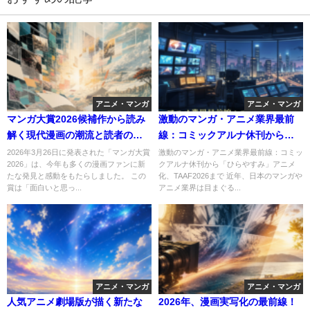
アニメ・マンガ
アニメ・マンガ
マンガ大賞2026候補作から読み
激動のマンガ・アニメ業界最前
解く現代漫画の潮流と読者の注
線：コミックアルナ休刊から
目点
「ひらやすみ」アニメ化、
2026年3月26日に発表された「マンガ大賞
激動のマンガ・アニメ業界最前線：コミッ
2026」は、今年も多くの漫画ファンに新
クアルナ休刊から「ひらやすみ」アニメ
TAAF2026まで
たな発見と感動をもたらしました。 この
化、TAAF2026まで 近年、日本のマンガや
賞は「面白いと思っ...
アニメ業界は目まぐる...
アニメ・マンガ
アニメ・マンガ
人気アニメ劇場版が描く新たな
2026年、漫画実写化の最前線！