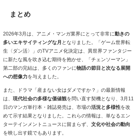
まとめ
2026年3月は、アニメ・マンガ業界にとって非常に
動きの
多いエキサイティングな月
となりました。「ゲーム世界転
生〈ダン活〉」のTVアニメ化決定は、異世界ファンタジー
に新たな風を吹き込む期待を抱かせ、「チェンソーマン」
第二部の完結は、多くのファンに
物語の節目と次なる展開
への想像力
を与えました。
また、ドラマ「産まない女はダメですか？」の最新情報
は、
現代社会の多様な価値観
を問い直す契機となり、3月11
日のマンガ単行本・雑誌発売は、市場の
活況と多様性
を改
めて示す結果となりました。これらの情報は、単なるエン
ターテインメントニュースに留まらず、
文化や社会の動向
を映し出す鏡でもあります。