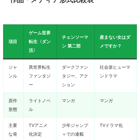
ゲーム世界
チェンソーマ
産まない女はダ
項目
転生〈ダン
ン 第二部
メですか？
活〉
ジャ
異世界転生
ダークファン
社会派ヒューマ
ンル
ファンタジ
タジー、アク
ンドラマ
ー
ション
原作
ライトノベ
マンガ
マンガ
形態
ル
主要
TVアニメ
少年ジャンプ
TVドラマ化
な発
化決定
＋での連載