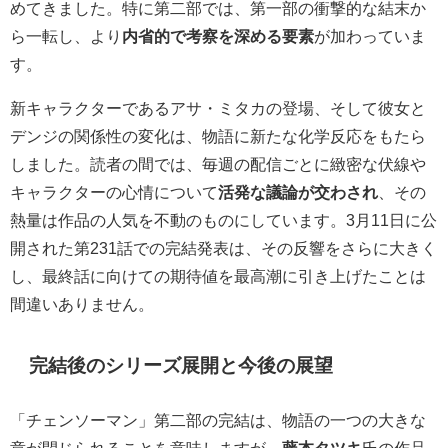
めてきました。特に第二部では、第一部の衝撃的な結末か
ら一転し、より
内省的で考察を深める要素
が加わっていま
す。
新キャラクターであるアサ・ミタカの登場、そして彼女と
デンジの関係性の変化は、物語に新たな化学反応をもたら
しました。読者の間では、毎週の配信ごとに緻密な伏線や
キャラクターの心情について
活発な議論が交わされ
、その
熱量は作品の人気を不動のものにしています。3月11日に公
開された第231話での完結発表は、その反響をさらに大きく
し、最終話に向けての期待値を最高潮に引き上げたことは
間違いありません。
完結後のシリーズ展開と今後の展望
「チェンソーマン」第二部の完結は、物語の一つの大きな
章が閉じられることを意味しますが、
藤本タツキ
氏の作品