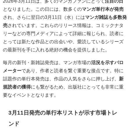
2026年3月11日は、多くのマンガファンにとって
注目の日
となりました。この日には、数多くの
マンガ単行本が発売
され、さらに翌日の3月11日（水）には
マンガ雑誌も多数発
売
されています。これらのリリース情報は、コミックナタ
リーなどの専門メディアによって詳細に報じられ、読者に
とっては新たな作品との出会いや、愛読しているシリーズ
の最新刊を手に入れる絶好の機会を提供しました。
毎月の新刊・新雑誌発売は、マンガ市場の
活況を示すバロ
メーター
であり、作者と読者を繋ぐ重要な接点です。特に
話題作の単行本発売は、作品の人気をさらに押し上げ、
新
規読者の獲得
にも繋がるため、出版社にとっても非常に重
要なイベントとなります。
3月11日発売の単行本リストが示す市場トレ
ンド