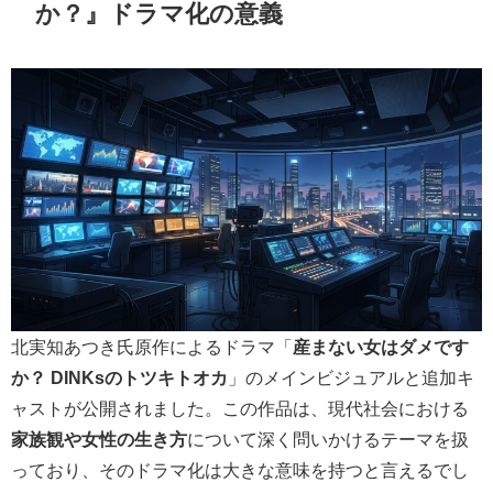
か？』ドラマ化の意義
北実知あつき氏原作によるドラマ「
産まない女はダメです
か？ DINKsのトツキトオカ
」のメインビジュアルと追加キ
ャストが公開されました。この作品は、現代社会における
家族観や女性の生き方
について深く問いかけるテーマを扱
っており、そのドラマ化は大きな意味を持つと言えるでし