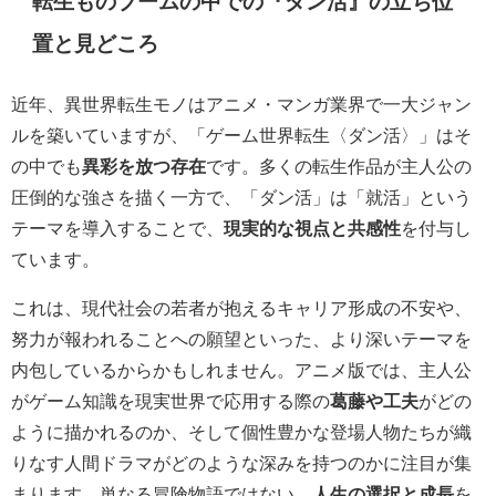
転生ものブームの中での『ダン活』の立ち位
置と見どころ
近年、異世界転生モノはアニメ・マンガ業界で一大ジャン
ルを築いていますが、「ゲーム世界転生〈ダン活〉」はそ
の中でも
異彩を放つ存在
です。多くの転生作品が主人公の
圧倒的な強さを描く一方で、「ダン活」は「就活」という
テーマを導入することで、
現実的な視点と共感性
を付与し
ています。
これは、現代社会の若者が抱えるキャリア形成の不安や、
努力が報われることへの願望といった、より深いテーマを
内包しているからかもしれません。アニメ版では、主人公
がゲーム知識を現実世界で応用する際の
葛藤や工夫
がどの
ように描かれるのか、そして個性豊かな登場人物たちが織
りなす人間ドラマがどのような深みを持つのかに注目が集
まります。単なる冒険物語ではない、
人生の選択と成長
を