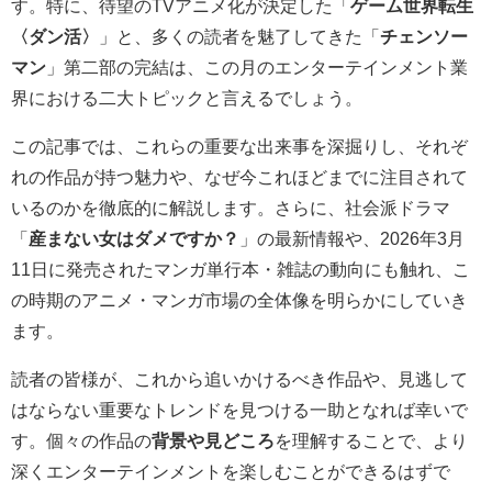
す。特に、待望のTVアニメ化が決定した「
ゲーム世界転生
〈ダン活〉
」と、多くの読者を魅了してきた「
チェンソー
マン
」第二部の完結は、この月のエンターテインメント業
界における二大トピックと言えるでしょう。
この記事では、これらの重要な出来事を深掘りし、それぞ
れの作品が持つ魅力や、なぜ今これほどまでに注目されて
いるのかを徹底的に解説します。さらに、社会派ドラマ
「
産まない女はダメですか？
」の最新情報や、2026年3月
11日に発売されたマンガ単行本・雑誌の動向にも触れ、こ
の時期のアニメ・マンガ市場の全体像を明らかにしていき
ます。
読者の皆様が、これから追いかけるべき作品や、見逃して
はならない重要なトレンドを見つける一助となれば幸いで
す。個々の作品の
背景や見どころ
を理解することで、より
深くエンターテインメントを楽しむことができるはずで