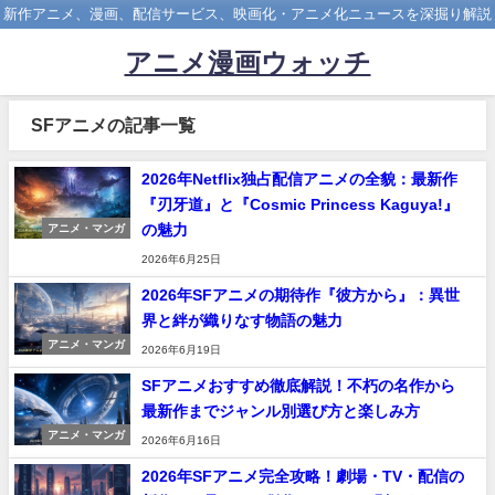
新作アニメ、漫画、配信サービス、映画化・アニメ化ニュースを深掘り解説
アニメ漫画ウォッチ
SFアニメの記事一覧
2026年Netflix独占配信アニメの全貌：最新作
『刃牙道』と『Cosmic Princess Kaguya!』
の魅力
アニメ・マンガ
2026年6月25日
2026年SFアニメの期待作『彼方から』：異世
界と絆が織りなす物語の魅力
アニメ・マンガ
2026年6月19日
SFアニメおすすめ徹底解説！不朽の名作から
最新作までジャンル別選び方と楽しみ方
アニメ・マンガ
2026年6月16日
2026年SFアニメ完全攻略！劇場・TV・配信の