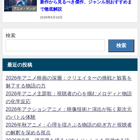
新作から見るべき傑作、ジャンル別おすすめま
で徹底解説
アニメ・マンガ
2026年6月16日
検索
検索
最近の投稿
2026年アニメ映画の深層：クリエイターの挑戦と観客を
魅了する物語の力
2026年アニメ主題歌：視聴者の心を掴むメロディと物語
の化学反応
2026年アクションアニメ：映像技術と演出が拓く新次元
のバトル体験
2026年秋アニメ：心理を揺さぶる物語の紡ぎ方と視聴者
の解釈を深める視点