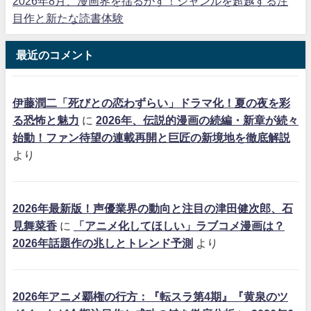
2026年8月、漫画界を揺るがす！ジャンルを超越する注
目作と新たな読書体験
最近のコメント
伊藤潤二「死びとの恋わずらい」ドラマ化！夏の夜を彩
る恐怖と魅力
に
2026年、伝説的漫画の続編・新章が続々
始動！ファン待望の連載再開と巨匠の新境地を徹底解説
より
2026年最新版！声優業界の動向と注目の津田健次郎、石
見舞菜香
に
「アニメ化してほしい」ラブコメ漫画は？
2026年話題作の兆しとトレンド予測
より
2026年アニメ覇権の行方：『転スラ第4期』『黄泉のツ