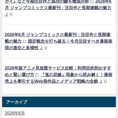
ガイ』など今期注目作と成功の鍵を徹底分析
に
2026年6
月 ジャンプコミックス最新刊：注目作と長期連載の魅力
より
2026年6月 ジャンプコミックス最新刊：注目作と長期連
載の魅力
に
固定観念を打ち破る！今月注目すべき漫画表
現の進化と多様性
より
2026年版アニメ見放題サービス比較：利用目的別おすす
めと賢い選び方
に
『鬼の花嫁』現象から読み解く！漫画
売上を牽引するWeb発作品とメディア戦略の全貌
より
アーカイブ
2026年8月