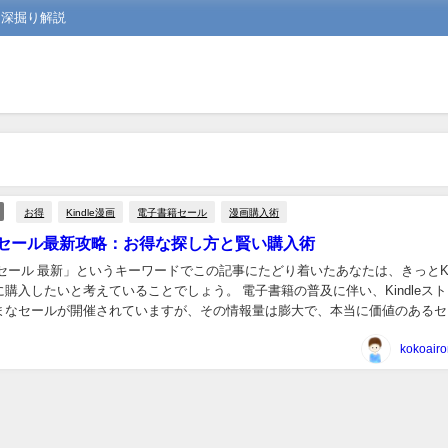
を深掘り解説
お得
Kindle漫画
電子書籍セール
漫画購入術
e漫画セール最新攻略：お得な探し方と賢い購入術
dle セール 最新」というキーワードでこの記事にたどり着いたあなたは、きっとKin
購入したいと考えていることでしょう。 電子書籍の普及に伴い、Kindleス
まなセールが開催されていますが、その情報量は膨大で、本当に価値のあるセ
一苦労です。 この記事...