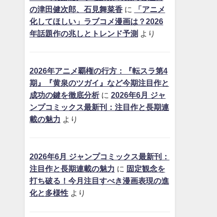
の津田健次郎、石見舞菜香
に
「アニメ
化してほしい」ラブコメ漫画は？2026
年話題作の兆しとトレンド予測
より
2026年アニメ覇権の行方：『転スラ第4
期』『黄泉のツガイ』など今期注目作と
成功の鍵を徹底分析
に
2026年6月 ジャ
ンプコミックス最新刊：注目作と長期連
載の魅力
より
2026年6月 ジャンプコミックス最新刊：
注目作と長期連載の魅力
に
固定観念を
打ち破る！今月注目すべき漫画表現の進
化と多様性
より