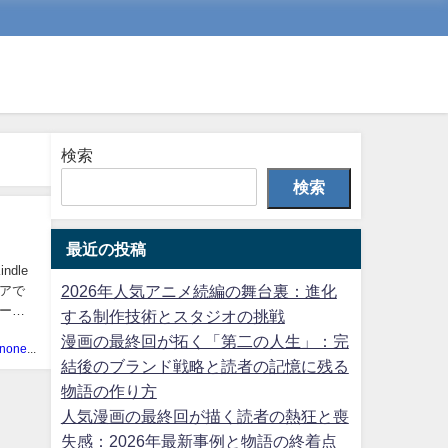
検索
検索
最近の投稿
dle
2026年人気アニメ続編の舞台裏：進化
トアで
ール
する制作技術とスタジオの挑戦
漫画の最終回が拓く「第二の人生」：完
kokoairononeko
結後のブランド戦略と読者の記憶に残る
物語の作り方
人気漫画の最終回が描く読者の熱狂と喪
失感：2026年最新事例と物語の終着点