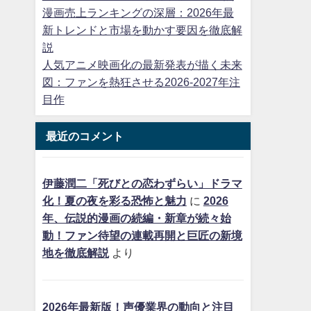
漫画売上ランキングの深層：2026年最
新トレンドと市場を動かす要因を徹底解
説
人気アニメ映画化の最新発表が描く未来
図：ファンを熱狂させる2026-2027年注
目作
最近のコメント
伊藤潤二「死びとの恋わずらい」ドラマ
化！夏の夜を彩る恐怖と魅力
に
2026
年、伝説的漫画の続編・新章が続々始
動！ファン待望の連載再開と巨匠の新境
地を徹底解説
より
2026年最新版！声優業界の動向と注目